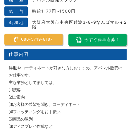
職 種
時給1177円~1500円
給 与
大阪府大阪市中央区難波3-8-9なんばマルイ2
勤務地
階
080-5719-8187
今すぐ簡単応募！
仕事内容
洋服やコーディネートが好きな方におすすめ、アパレル販売の
お仕事です。
主な業務としてましては、
⑴接客
⑵ご案内
⑶お客様の希望を聞き、コーディネート
⑷フィッティングをお手伝い
⑸商品の陳列
⑹ディスプレイ作成など