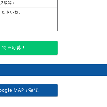
設2級等）
くださいね。
ぐ簡単応募！
oogle MAPで確認