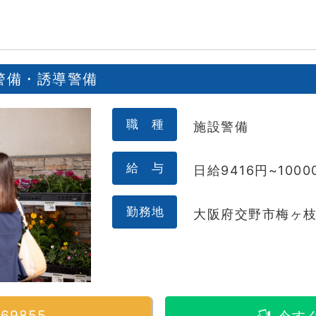
警備・誘導警備
職 種
施設警備
給 与
日給9416円~1000
勤務地
大阪府交野市梅ヶ枝5
869855