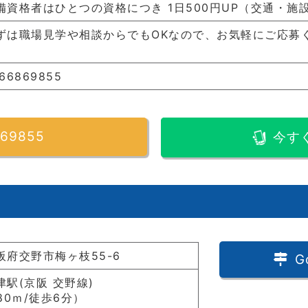
備資格者はひとつの資格につき 1日500円UP（交通・施
ずは職場見学や相談からでもOKなので、お気軽にご応募
66869855
69855
今す
阪府交野市梅ヶ枝55-6
G
津駅(京阪 交野線)
480ｍ/徒歩6分）