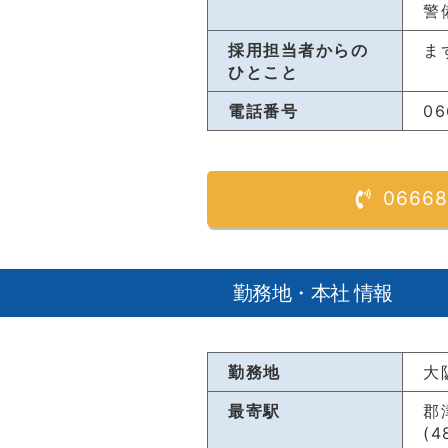
警
採用担当者からの
ま
ひとこと
電話番号
06
06668
勤務地・本社 情報
勤務地
大
最寄駅
郡
(