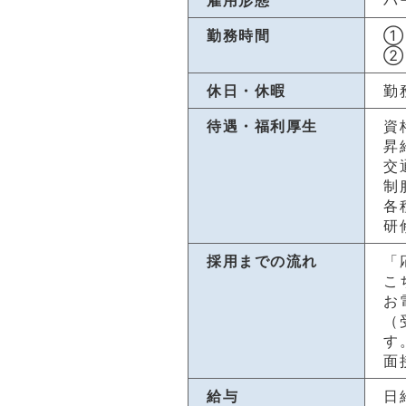
勤務時間
➀
➁
休日・休暇
勤
待遇・福利厚生
資
昇
交
制
各
研
採用までの流れ
「
こ
お
（
す
面
給与
日